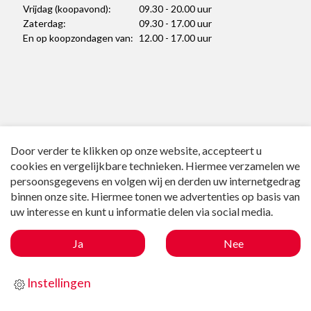
Vrijdag (koopavond):
09.30 - 20.00 uur
Zaterdag:
09.30 - 17.00 uur
En op koopzondagen van:
12.00 - 17.00 uur
Door verder te klikken op onze website, accepteert u
cookies en vergelijkbare technieken. Hiermee verzamelen we
persoonsgegevens en volgen wij en derden uw internetgedrag
Sitemap
binnen onze site. Hiermee tonen we advertenties op basis van
uw interesse en kunt u informatie delen via social media.
Voorwaarden winactie
Privacy & cookie statement
Ja
Nee
Disclaimer
Instellingen
Verwijzingen