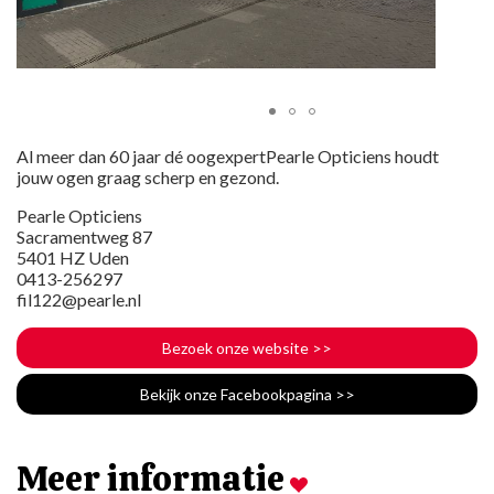
Al meer dan 60 jaar dé oogexpertPearle Opticiens houdt
jouw ogen graag scherp en gezond.
Pearle Opticiens
Sacramentweg 87
5401 HZ Uden
0413-256297
fil122@pearle.nl
Bezoek onze website
>>
Bekijk onze Facebookpagina
>>
Meer informatie